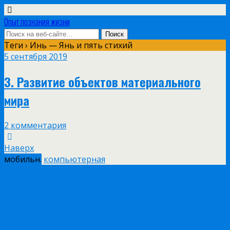
Опыт познания жизни
Теги › Инь — Янь и пять стихий
5 сентября 2019
3. Развитие объектов материального
мира
2 комментария
Наверх
мобильн.
компьютерная