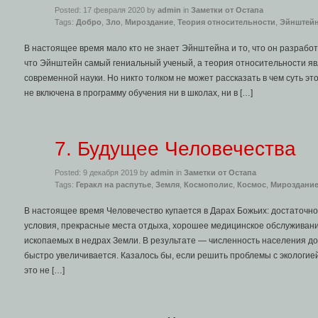
Posted: 17 февраля 2020 by
admin
in
Заметки от Остапа
Tags:
Добро
,
Зло
,
Мироздание
,
Теория относительности
,
Эйнштей
В настоящее время мало кто не знает Эйнштейна и то, что он разрабо
что Эйнштейн самый гениальный ученый, а теория относительности я
современной науки. Но никто толком не может рассказать в чем суть это
не включена в программу обучения ни в школах, ни в […]
7. Будущее Человечества
Posted: 9 декабря 2019 by
admin
in
Заметки от Остапа
Tags:
Геракл на распутье
,
Земля
,
Космополис
,
Космос
,
Мироздани
В настоящее время Человечество купается в Дарах Божьих: достаточн
условия, прекрасные места отдыха, хорошее медицинское обслуживан
ископаемых в недрах Земли. В результате — численность населения до
быстро увеличивается. Казалось бы, если решить проблемы с экологией
это не […]