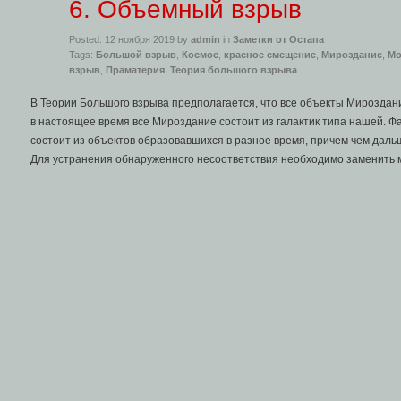
6. Объемный взрыв
Posted: 12 ноября 2019 by
admin
in
Заметки от Остапа
Tags:
Большой взрыв
,
Космос
,
красное смещение
,
Мироздание
,
Мо
взрыв
,
Праматерия
,
Теория большого взрыва
В Теории Большого взрыва предполагается, что все объекты Мироздани
в настоящее время все Мироздание состоит из галактик типа нашей. Ф
состоит из объектов образовавшихся в разное время, причем чем даль
Для устранения обнаруженного несоответствия необходимо заменить м