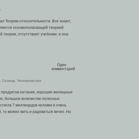
н
тал Теорию относительности. Все знают,
вляется основополагающей теорией
й теории, отсутствуют учебники, и она
Один
комментарий
е
,
Солнце
,
Человечество
о продуктов питания, хорошие жилищные
ие, большое количество полезных
стигла 7 миллиардов человек и очень
, то можно жить и радоваться вечно. Но