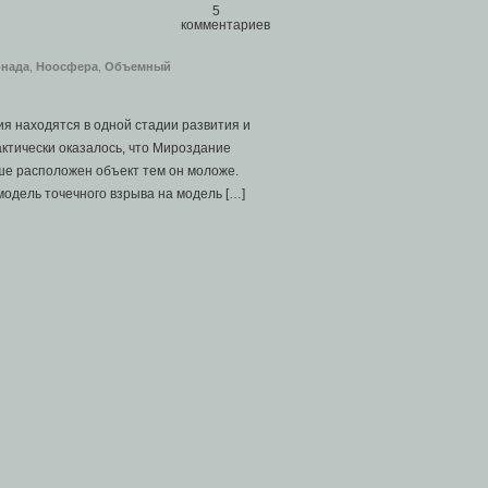
5
комментариев
нада
,
Ноосфера
,
Объемный
я находятся в одной стадии развития и
актически оказалось, что Мироздание
ше расположен объект тем он моложе.
одель точечного взрыва на модель […]