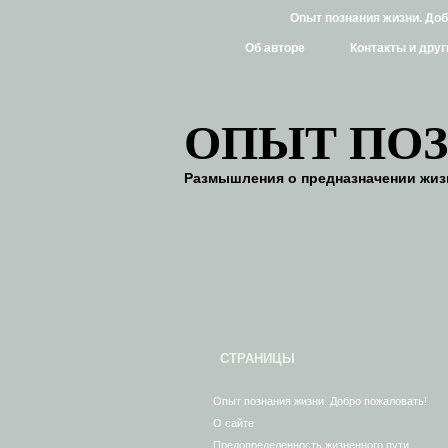
Опыт познания жизни. До
Об авторе
Контакты и друг
ОПЫТ ПО
Размышления о предназначении жизн
СТРАНИЦЫ
Опыт познания жизни. Добро пожаловать!
О сайте
Предопределенность жизненного пути