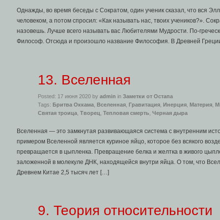
Однажды, во время беседы с Сократом, один ученик сказал, что вся Э
человеком, а потом спросил: «Как называть нас, твоих учеников?». Сок
назовешь. Лучше всего называть вас Любителями Мудрости. По-гречес
Философ. Отсюда и произошло название Философия. В Древней Греци
13. Вселенная
Posted: 17 июня 2020 by
admin
in
Заметки от Остапа
Tags:
Бритва Оккама
,
Вселенная
,
Гравитация
,
Инерция
,
Материя
,
М
Святая троица
,
Творец
,
Тепловая смерть
,
Черная дыра
Вселенная — это замкнутая развивающаяся система с внутренним ист
примером Вселенной является куриное яйцо, которое без всякого возд
превращается в цыпленка. Превращение белка и желтка в живого цыпл
заложенной в молекуле ДНК, находящейся внутри яйца. О том, что Все
Древнем Китае 2,5 тысяч лет […]
9. Теория относительности