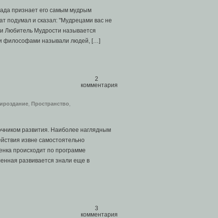
ллада признает его самым мудрым
рат подумал и сказал: "Мудрецами вас не
ки Любитель Мудрости называется
и философами называли людей, […]
2
комментария
ироздание
,
Пространство
,
очником развития. Наиболее наглядным
ействия извне самостоятельно
енка происходит по программе
ленная развивается знали еще в
3
комментария