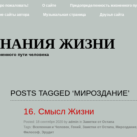
бро пожаловать!
О сайте
Предопределенность жизненного пу
ие сайты автора
Музыкальная страница
Друзья сайта
ЗНАНИЯ ЖИЗНИ
енного пути человека
POSTS TAGGED ‘МИРОЗДАНИЕ’
16. Смысл Жизни
Posted: 18 сентября 2020 by
admin
in
Заметки от Остапа
Tags:
Вселенная и Человек
,
Гений
,
Заметки от Остапа
,
Мироздание
Философ
,
Эрудит