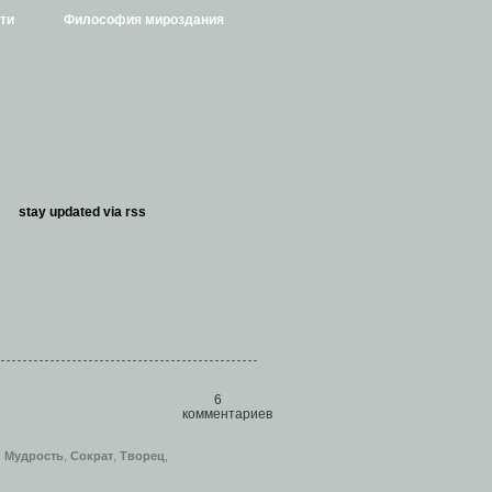
ти
Философия мироздания
stay updated via
rss
6
комментариев
,
Мудрость
,
Сократ
,
Творец
,