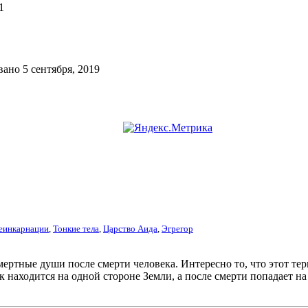
1
ано 5 сентября, 2019
еинкарнации
,
Тонкие тела
,
Царство Аида
,
Эгрегор
ертные души после смерти человека. Интересно то, что этот те
к находится на одной стороне Земли, а после смерти попадает н