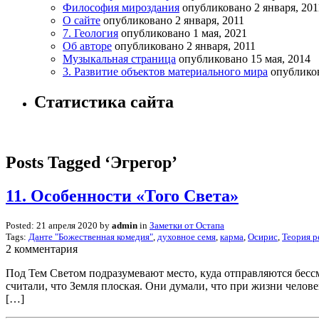
Философия мироздания
опубликовано 2 января, 201
О сайте
опубликовано 2 января, 2011
7. Геология
опубликовано 1 мая, 2021
Об авторе
опубликовано 2 января, 2011
Музыкальная страница
опубликовано 15 мая, 2014
3. Развитие объектов материального мира
опубликов
Статистика сайта
Posts Tagged ‘Эгрегор’
11. Особенности «Того Света»
Posted: 21 апреля 2020 by
admin
in
Заметки от Остапа
Tags:
Данте "Божественная комедия"
,
духовное семя
,
карма
,
Осирис
,
Теория р
2 комментария
Под Тем Светом подразумевают место, куда отправляются бессм
считали, что Земля плоская. Они думали, что при жизни челове
[…]