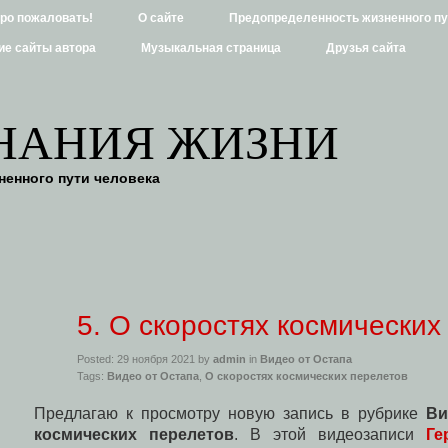
бро пожаловать!
О сайте
Предопределенность жизненного пу
ие сайты автора
Музыкальная страница
Друзья сайта
НАНИЯ ЖИЗНИ
енного пути человека
5. О скоростях космических
Posted: 29 ноября 2021 by
admin
in
Видео от Остапа
Tags:
Видео от Остапа
,
О скоростях космических перелетов
Предлагаю к просмотру новую запись в рубрике
Ви
космических перелетов
. В этой видеозаписи
Ге