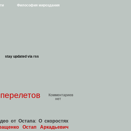
ти
Философия мироздания
stay updated via
rss
 перелетов
Комментариев
нет
део от Остапа
:
О скоростях
ращенко Остап Аркадьевич