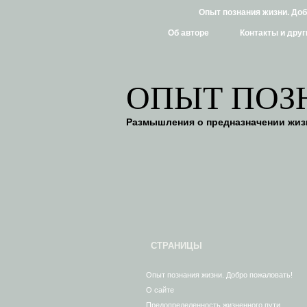
Опыт познания жизни. До
Об авторе
Контакты и друг
ОПЫТ ПОЗ
Размышления о предназначении жизн
СТРАНИЦЫ
Опыт познания жизни. Добро пожаловать!
О сайте
Предопределенность жизненного пути