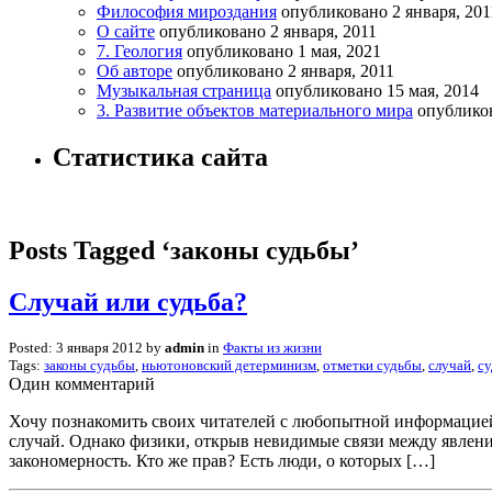
Философия мироздания
опубликовано 2 января, 201
О сайте
опубликовано 2 января, 2011
7. Геология
опубликовано 1 мая, 2021
Об авторе
опубликовано 2 января, 2011
Музыкальная страница
опубликовано 15 мая, 2014
3. Развитие объектов материального мира
опубликов
Статистика сайта
Posts Tagged ‘законы судьбы’
Случай или судьба?
Posted: 3 января 2012 by
admin
in
Факты из жизни
Tags:
законы судьбы
,
ньютоновский детерминизм
,
отметки судьбы
,
случай
,
су
Один комментарий
Хочу познакомить своих читателей с любопытной информацией,
случай. Однако физики, открыв невидимые связи между явлени
закономерность. Кто же прав? Есть люди, о которых […]