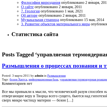
Философия мироздания
опубликовано 2 января, 201
О сайте
опубликовано 2 января, 2011
7. Геология
опубликовано 1 мая, 2021
Об авторе
опубликовано 2 января, 2011
Музыкальная страница
опубликовано 15 мая, 2014
3. Развитие объектов материального мира
опубликов
Статистика сайта
Posts Tagged ‘управляемая термоядерна
Размышления о процессах познания и т
Posted: 3 марта 2011 by
admin
in
Размышления
Tags:
бозон Хиггса
,
информационная база
,
управляемая термоядерная реакци
Комментариев нет
Все мы привыкли к мысли, что человеческий разум способен на
отвергающие веру в Творца всего сущего, бьются над гипотез
сверх микро частицу материи — бозон […]