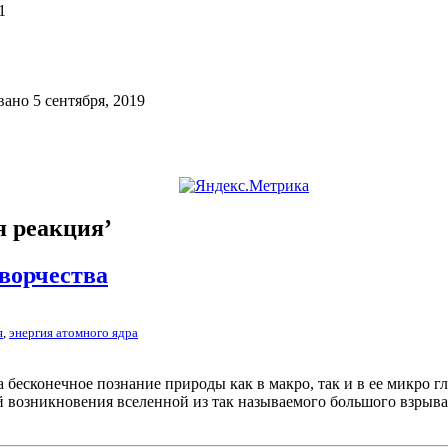
1
ано 5 сентября, 2019
я реакция’
ворчества
я
,
энергия атомного ядра
 бесконечное познание природы как в макро, так и в ее микро г
ой возникновения вселенной из так называемого большого взры