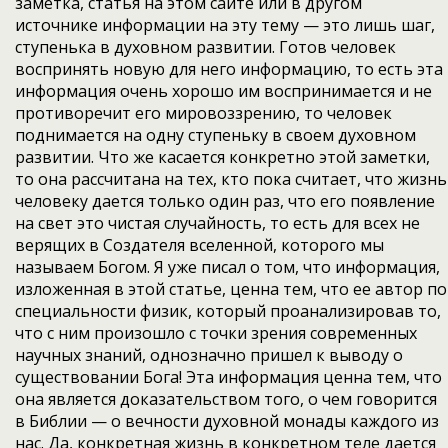
заметка, статья на этом сайте или в другом
источнике информации на эту тему — это лишь шаг,
ступенька в духовном развитии. Готов человек
воспринять новую для него информацию, то есть эта
информация очень хорошо им воспринимается и не
противоречит его мировоззрению, то человек
поднимается на одну ступеньку в своем духовном
развитии. Что же касается конкретно этой заметки,
то она рассчитана на тех, кто пока считает, что жизнь
человеку дается только один раз, что его появление
на свет это чистая случайность, то есть для всех не
верящих в Создателя вселенной, которого мы
называем Богом. Я уже писал о том, что информация,
изложенная в этой статье, ценна тем, что ее автор по
специальности физик, который проанализировав то,
что с ним произошло с точки зрения современных
научных знаний, однозначно пришел к выводу о
существовании Бога! Эта информация ценна тем, что
она является доказательством того, о чем говорится
в Библии — о вечности духовной монады каждого из
нас. Да, конкретная жизнь в конкретном теле дается