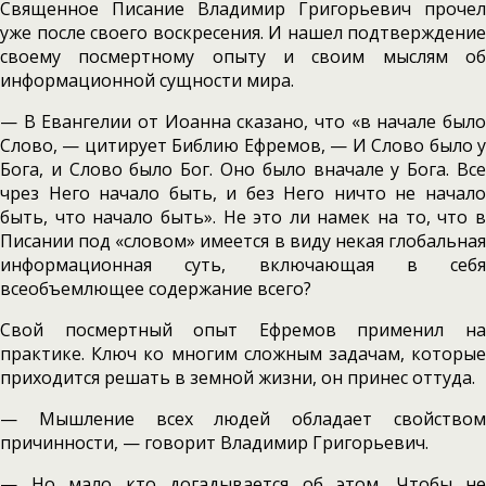
Священное Писание Владимир Григорьевич прочел
уже после своего воскресения. И нашел подтверждение
своему посмертному опыту и своим мыслям об
информационной сущности мира.
— В Евангелии от Иоанна сказано, что «в начале было
Слово, — цитирует Библию Ефремов, — И Слово было у
Бога, и Слово было Бог. Оно было вначале у Бога. Все
чрез Него начало быть, и без Него ничто не начало
быть, что начало быть». Не это ли намек на то, что в
Писании под «словом» имеется в виду некая глобальная
информационная суть, включающая в себя
всеобъемлющее содержание всего?
Свой посмертный опыт Ефремов применил на
практике. Ключ ко многим сложным задачам, которые
приходится решать в земной жизни, он принес оттуда.
— Мышление всех людей обладает свойством
причинности, — говорит Владимир Григорьевич.
— Но мало кто догадывается об этом. Чтобы не