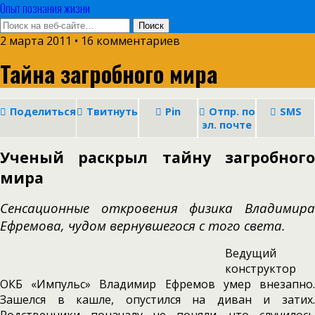
Опыт познания жизни
2 марта 2011 • 16 комментариев
Тайна загробного мира
Поделиться
Твитнуть
Pin
Отпр. по
SMS
эл. почте
Ученый раскрыл тайну загробного
мира
Сенсационные откровения физика Владимира
Ефремова, чудом вернувшегося с того света.
Ведущий
конструктор
ОКБ «Импульс» Владимир Ефремов умер внезапно.
Зашелся в кашле, опустился на диван и затих.